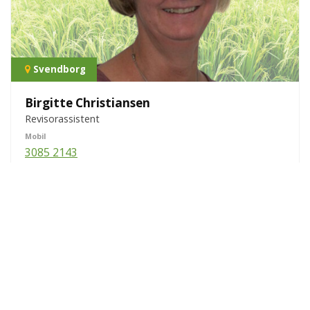
Svendborg
Birgitte Christiansen
Revisorassistent
Mobil
3085 2143
E-mail
bic@lrs.dk