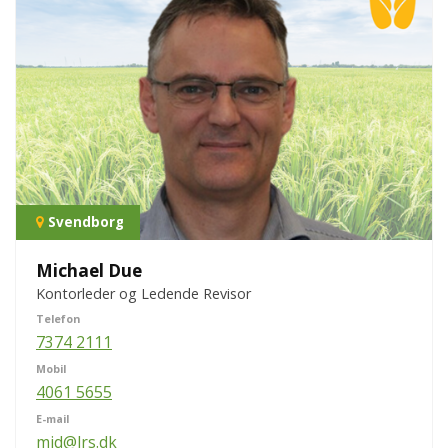
Svendborg
Michael Due
Kontorleder og Ledende Revisor
Telefon
7374 2111
Mobil
4061 5655
E-mail
mid@lrs.dk